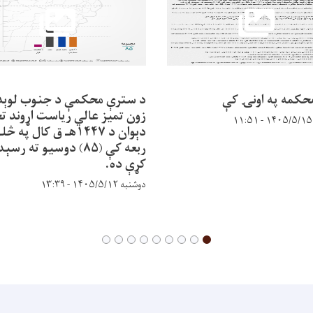
حکمه په اونۍ کې
د سترې محکمې د جنوب لوېد
زون تمیز عالي ریاست اړوند ت
دېوان د ۱۴۴۷هـ ق کال په 
ربعه کې (۸۵) دوسیو ته رسې
کړې ده.
دوشنبه ۱۴۰۵/۵/۱۲ - ۱۳:۳۹