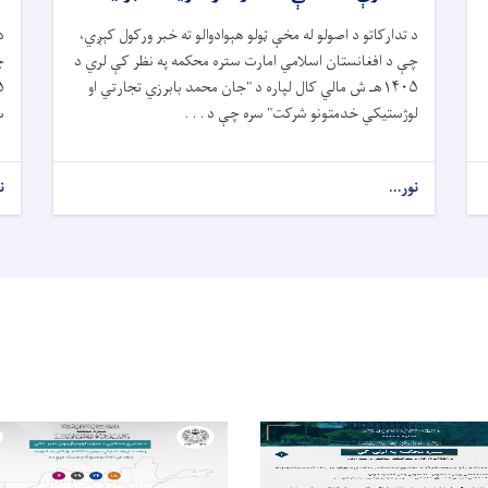
د تدارکاتو د اصولو له مخې ټولو هېوادوالو ته خبر ورکول کېږي،
د
چې د افغانستان اسلامي امارت ستره محکمه په نظر کې لري د
چ
۱۴۰۵هـ ش مالي کال لپاره د "جان محمد بابرزي تجارتي او
لوژستیکي خدمتونو شرکت" سره چې د . . .
سر
نور...
ن