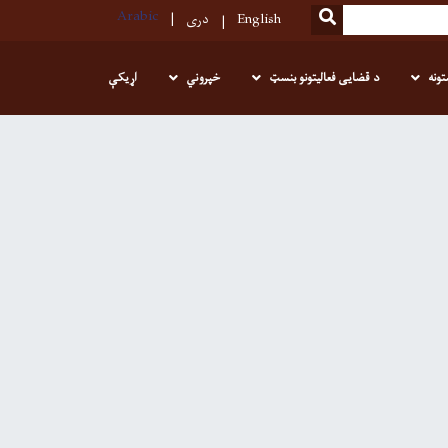
Arabic
SEARCH
English
دری
تونه
د قضایی فعالیتونو بنسټ
خپروني
اړیکې