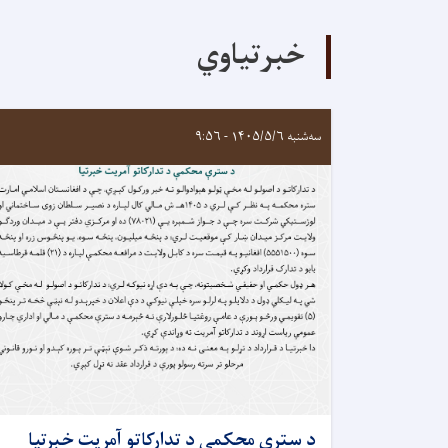
خبرتیاوي
سه‌شنبه ۱۴۰۵/۵/۶ - ۹:۵۶
د سترې محکمې د تدارکاتو آمريت خبرتيا