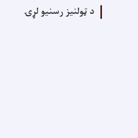
د ټولنیز رسنیو لړۍ