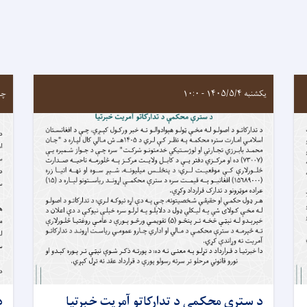
یکشنبه ۱۴۰۵/۵/۴ - ۱۰:۰
چهارشن
د سترې محکمې د تدارکاتو آمريت خبرتيا
د