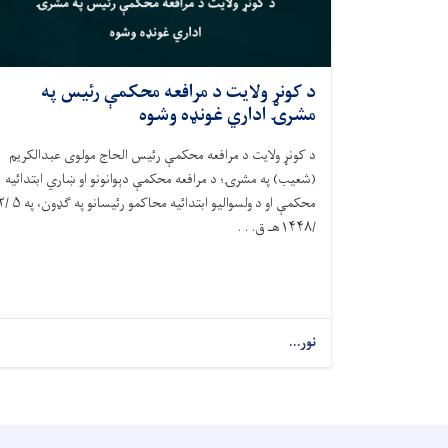
د کونړ ولایت د مرافعه محکمې رئيس په
مشرۍ اداري غونډه وشوه
د کونړ ولایت د مرافعه محکمې رئيس الحاج مولوی عبدالکریم
(شعیب) په مشرۍ؛ د مرافعه محکمې دېوانونو او ښاري ابتدائيه
محکمې او د ولسوالیو ابتدائيه محاکمو رئ
/۱۴۴۸هـ ق. . .
نور...