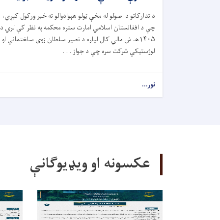
د تدارکاتو د اصولو له مخې ټولو هېوادوالو ته خبر ورکول کېږي،
چې د افغانستان اسلامي امارت ستره محکمه په نظر کې لري د
۱۴۰۵هـ ش مالي کال لپاره د نصیر سلطان زوی ساختماني او
لوژستیکي شرکت سره چې د جواز . . .
نور...
عکسونه او ویډیوګانې