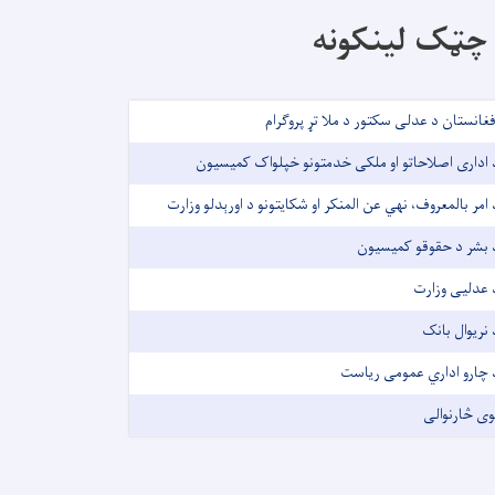
چټک لینکونه
فغانستان د عدلی سکتور د ملا تړ پروګرام
 اداری اصلاحاتو او ملکی خدمتونو خپلواک کمیسیون
 امر بالمعروف، نهي عن المنکر او شکایتونو د اورېدلو وزارت
 بشر د حقوقو کمیسیون
 عدلیی وزارت
 نریوال بانک
 چارو اداري عمومی ریاست
وی څارنوالی