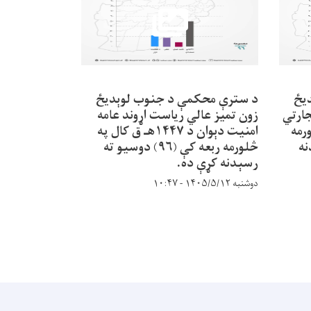
يځ
د سترې محکمې د جنوب لوېديځ
د سترې محک
جارتي
زون تمیز عالي ریاست اړوند عامه
زون تمیز عال
څلورمه
امنيت دېوان د ۱۴۴۷هـ ق کال په
دنه
څلورمه ربعه کې (۹۶) دوسیو ته
رسېدنه کړې ده.
کړې ده.
دوشنبه ۱۴۰۵/۵/۱۲ - ۱۰:۴۷
دوشنبه ۱۴۰۵/۵/۱۲ - ۱۰:۳۵