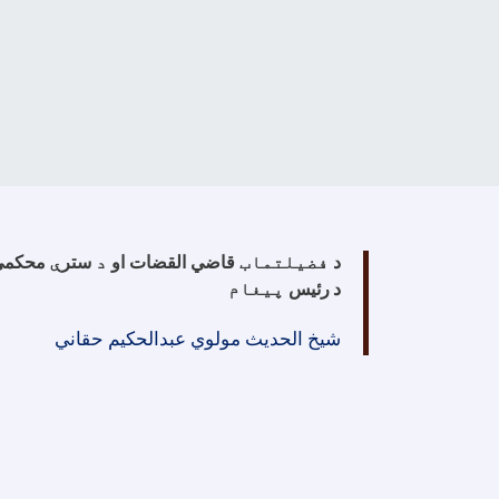
د
فضیلتماب
قاضي القضات او
د
ستر
ې
محکمې
د
رئیس
پیغام
شیخ الحدیث مولوي عبدالحکیم حقاني