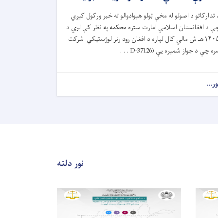
 تدارکاتو د اصولو له مخې ټولو هېوادوالو ته خبر ورکول کېږي
ې د افغانستان اسلامي امارت ستره محکمه په نظر کې لري د
۱۴۰۵هـ ش مالي کال لپاره د افغان رود رنر لوژستیکي شرکت
ه چې د جواز شمېره یې (D-37126 . . .
ور...
نور دلته