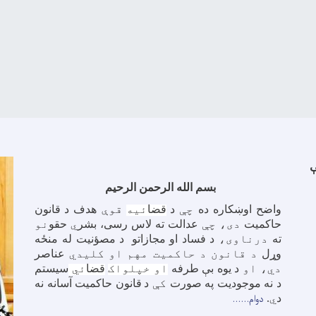
بسم الله الرحمن الرحیم
واضح اوښکاره ده
چې
د
قضا
ئیه
قوې
هدف د
قانون
حاکمیت
دی، چې
عدالت ته لاس رسی، بشر
ي
حقو
نو
ته
درناوی،
د
فساد او
مجازاتو
د
مصؤنیت له منځه
وړل
د قانون د حاکمیت مهم او کلیدي
عناصر
دي، او
د
یوه بې طرفه
او خپلواک
قضا
ئي
سیستم
د نه موجودیت په صورت
کې
د
قانون حاکمیت آسانه نه
دوام......
د
ي
.