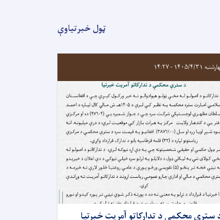
ټول خبرتیاوې
به ۱۴۰۵/۴/۳۱ - ۱۴:۲۷
 سترې محکمې د تدارکاتو آمريت خبرتیا