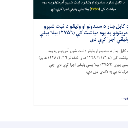
 کابل ښار د سندونو او وثیقو د ثبت شپږو
آمریتونو په يوه مياشت کې (۲۷۵۶) بېلا بېلې
ثیقې اجرا کړې دي
 کابل ښار د سندونو او وثيقو د ثبت شپږو آمريتونو په يوه
مياشت کې (له ۱۶/ ۱/ ۱۴۴۸هـ ق څخه تر ۱۶/ ۲/ ۱۴۴۸هـ ق)
نېټې پورې (۲۷۵۶) بېلا بېلې وثيقې اجرا کړې دي؛ چې
زئيات يې په لاندې ډول دي:
. .
ور...