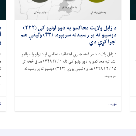
د زابل ولايت محاکمو په دوو اونيو کې (۲۲۲)
د
دوسیو ته پر رسېدنه سربېره، (۴۳) وثیقې هم
اجرا کړې دي
و
د زابل ولایت د مرافعه، ښاري ابتدائیه، نظامي او د ټولو ولسواليو
د
ابتدائيه محاکمو په دوو اونيو کې (له ۱ / ۲/ ۱۴۴۸هـ ق څخه تر
يسانو په ګډون، په ۵ /۲
۱۵ / ۲ / ۱۴۴۸هـ ق) نېټې پورې (۲۲۲) دوسيو ته پر رسېدنه
سربېره،. . .
ج
 .
نور...
ن