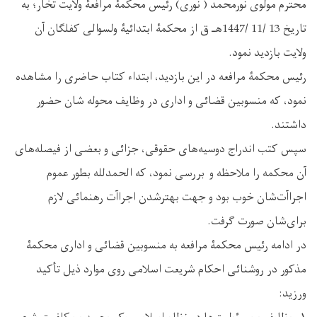
محترم مولوی نورمحمد ( نوری) رئیس محکمۀ مرافعۀ ولایت تخار؛ به
تاریخ 13 /11 /1447ه‍ـ ق از محکمۀ ابتدائیۀ ولسوالی کفلگان آن
ولایت بازدید نمود.
رئیس محکمۀ مرافعه در این بازدید، ابتداء کتاب حاضری را مشاهده
نمود، که منسوبین قضائی و اداری در وظایف محوله شان حضور
داشتند.
سپس کتب اندراج دوسیه‌های حقوقی، جزائی و بعضی از فیصله‌های
آن محکمه را ملاحظه و بررسی نمود، که الحمدلله بطور عموم
اجراآت‌شان خوب بود و جهت بهترشدن اجراآت رهنمائی لازم
برای‌شان صورت گرفت.
در ادامه رئیس محکمۀ مرافعه به منسوبین قضائی و اداری محکمۀ
مذکور در روشنائی احکام شریعت اسلامی روی موارد ذیل تأکید
ورزید: