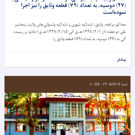
(۴۷) دوسیه، به تعداد (۷۹) قطعه وثایق را نیز اجرا
نموده‌است
محاکم مرافعه، وثايق، ابتدائیه شهرى و ابتدائیه ولسوالى‌های ولایت پنجشیر
طی دو هفته (از ۱/ ۲/ ۱۴۴۸هـ ق الى ۱۵/ ۲/ ۱۴۴۸هـ ق) علاوه بر رسيده
گی به (۴۷) دوسیه، به تعداد (۷۹) قطعه وثایق را. . .
بیشتر
شنبه ۱۴۰۵/۵/۱۷ - ۱۰:۵۵