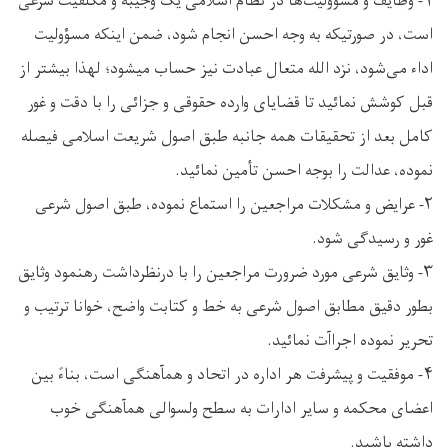
۱- وظایف و مسؤولیت‌ها در نظام اسلامی یک وجیبه و مکلفیت شرعی
است، در صورتیکه به وجه احسن انجام شود، ضمن اینکه مسؤولیت
اداء می‌شود، نزد الله متعال عبادت نیز حساب میشود؛ لهذا بیشتر از
قبل کوشش نمائید تا قضایای وارده حقوقی و جزائی را با دقت و غور
کامل بعد از تحقیقات همه جانبه طبق اصول شریعت اسلامی فیصله
نموده، عدالت را بوجه احسن تأمین نمائید.
۲- عرایض و مشکلات مراجعین را استماع نموده، طبق اصول شرعی
غور و رسیدگی شود.
۳- وثایق شرعی مورد ضرورت مراجعین را با درنظرداشت رهنمود وثایق
بطور دقیق مطابق اصول شرعی به خط و کتابت واضح، خوانا ترتیب و
تحریر نموده اجراآت نمائید.
۴- موفقیت و پیشرفت هر اداره در اتحاد و همآهنگی است، بناءً بین
اعضای محکمه و سایر ادارات به سطح ولسوالی همآهنگی خوب
داشته باشید.