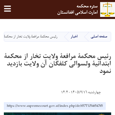
ستره محکمه
tion
امارت اسلامی افغانستان
Skip
to
main
صفحه اصلی
اخبار
رئیس محکمۀ مرافعۀ ولایت تخار از محکمۀ ابتد
content
رئیس محکمۀ مرافعۀ ولایت تخار از محکمۀ
ابتدائیۀ ولسوالی کلفگان آن ولایت بازدید
نمود
چهارشنبه ۱۴۰۵/۲/۱۶ - ۱۴:۴
https://www.supremecourt.gov.af/index.php/dr/657TU54654765