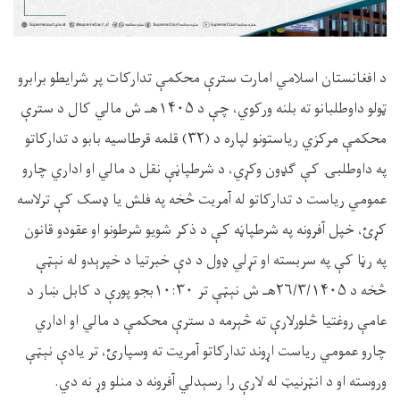
د افغانستان اسلامي امارت سترې محکمې تدارکات پر شرایطو برابرو
ټولو داوطلبانو ته بلنه ورکوي، چې د ۱۴۰۵هـ ش مالي کال د سترې
محکمې مرکزي ریاستونو لپاره د (۳۲) قلمه قرطاسیه بابو د تدارکاتو
په داوطلبۍ کې ګډون وکړي، د شرطپاڼې نقل د مالي او اداري چارو
عمومي ریاست د تدارکاتو له آمریت څخه په فلش یا ډسک کې ترلاسه
کړئ، خپل آفرونه په شرطپاڼه کې د ذکر شویو شرطونو او عقودو قانون
په رڼا کې په سربسته او تړلي ډول د دې خبرتیا د خپرېدو له نېټې
څخه د ۲۶/۳/۱۴۰۵هـ ش نېټې تر ۱۰:۳۰بجو پورې د کابل ښار د
عامې روغتیا څلورلارې ته څېرمه د سترې محکمې د مالي او اداري
چارو عمومي ریاست اړوند تدارکاتو آمریت ته وسپارئ، تر یادې نېټې
وروسته او د انټرنیټ له لارې را رسېدلي آفرونه د منلو وړ نه دي.