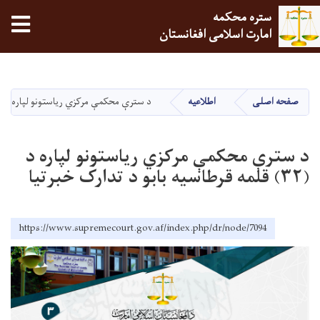
ستره محکمه
tion
امارت اسلامی افغانستان
Skip
to
main
صفحه اصلی
اطلاعیه
د سترې محکمې مرکزي ریاستونو لپاره د (۳۲) قلمه قرطاسیه بابو د تدارک خبرتیا
content
د سترې محکمې مرکزي ریاستونو لپاره د
(۳۲) قلمه قرطاسیه بابو د تدارک خبرتیا
https://www.supremecourt.gov.af/index.php/dr/node/7094