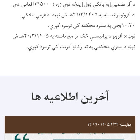
د آفر تضمین[په بانکي ډول] پنځه نوي زره (۹۵۰۰۰) افغانۍ دی.
د آفرونو پرانیسته په ۲۶/۳/۱۴۰۵هـ ش نېټه له غرمې مخکې
۱۰:۳۰بجې په ستره محکمه کې ترسره کېږي.
نوټ:د آفرونو د پرانیستې څخه تر مخ ناسته په ۲۰/۳/۱۴۰۵هـ ش
نېټه د سترې محکمې په تدارکاتو آمریت کې ترسره کېږي.
آخرین اطلاعیه ها
چهارشنبه ۱۴۰۵/۴/۲۴ - ۱۴:۱۶