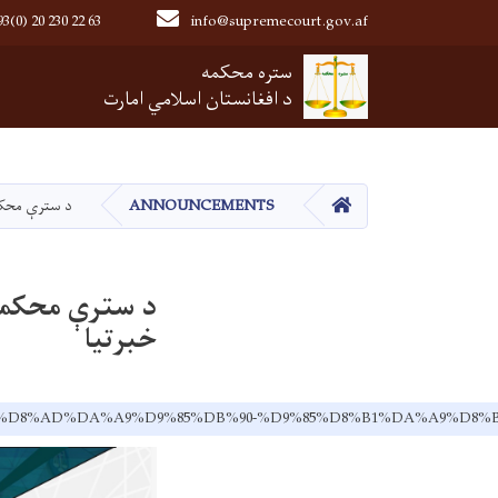
3(0) 20 230 22 63
info@supremecourt.gov.af
Main navigation
ستره محکمه
د افغانستان اسلامي امارت
HOME
ANNOUNCEMENTS
د سترې محکمې مرکزي ریا
خبرتیا
90-%D9%85%D8%AD%DA%A9%D9%85%DB%90-%D9%85%D8%B1%DA%