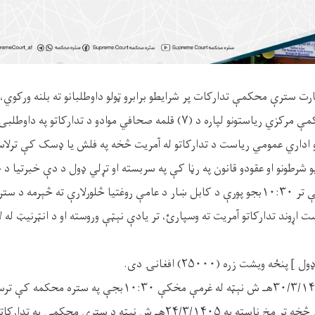
مالي کال د سترې محکمې مرکزي ریاستونو لپاره د (۷) قلمه صحافي موادو د تد
 اداري عمومي ریاست د تدارکاتو له آمریت څخه په فلش یا ډسک کې ترلاسه
شرطونو او عقودو قانون په رڼا کې په سربسته او تړلي ډول د دې خبرتیا د 
۳۰/۳/۱۴۰۵هـ ش نېټې تر ۱۰:۳۰بجو پورې د کابل ښار د عامې روغتیا څلورلارې ته څې
اړوند تدارکاتو آمریت ته وسپارئ، تر یادې نېټې وروسته او د انټرنیټ له لا
ه ویشت زره (۲۵۰۰۰) افغانۍ دی.
نوټ: د آفرونو د پرانستې څخه تر مخ ناسته په ۲۴/۳/۱۴۰۵هـ ش نېټه د سترې 