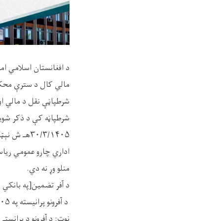
شرطپاڼې نقل د مالي او
شرطپاڼه کې د ذکر شویو 
اداري چارو عمومي ریاست 
منلو وړ نه دي.
د آفر تضمین[په بانکي ډول ] پنځ
د آفرونو پرانیسته په ۳۰/۳/۱۴۰۵هـ ش نېټه له غرمې مخکې ۱۰:۳۰بجې په ستره محکمه کې ترسره کېږي.