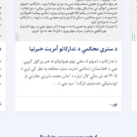
د سترې محکمې د تدارکاتو آمريت خبرتيا
د
د تدارکاتو د اصولو له مخې ټولو هېوادوالو ته خبر ورکول کېږي،
د
چې د افغانستان اسلامي امارت ستره محکمه په نظر کې لري د
چ
۱۴۰۵هـ ش مالي کال لپاره د "جان محمد بابرزي تجارتي او
لوژستیکي خدمتونو شرکت" سره چې د . . .
سر
نور...
ن