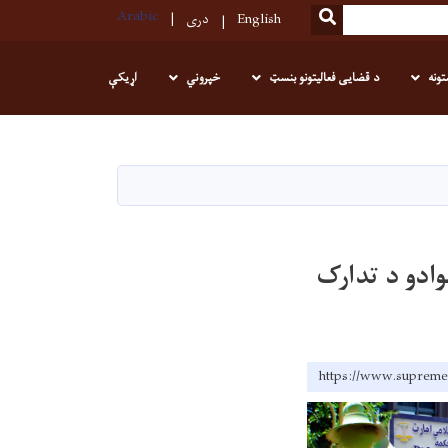
Arabic
SEARCH
English
دری
تونه
د قضایی فعالیتونو بنسټ
خپروني
اړیکې
(۷) قلمه صحافي موادو د تدارک
https://www.su