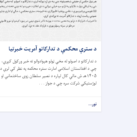
د سترې محکمې د تدارکاتو آمريت خبرتيا
د تدارکاتو د اصولو له مخې ټولو هېوادوالو ته خبر ورکول کېږي،
چې د افغانستان اسلامي امارت ستره محکمه په نظر کې لري د
۱۴۰۵هـ ش مالي کال لپاره د نصیر سلطان زوی ساختماني او
لوژستیکي شرکت سره چې د جواز . . .
نور...