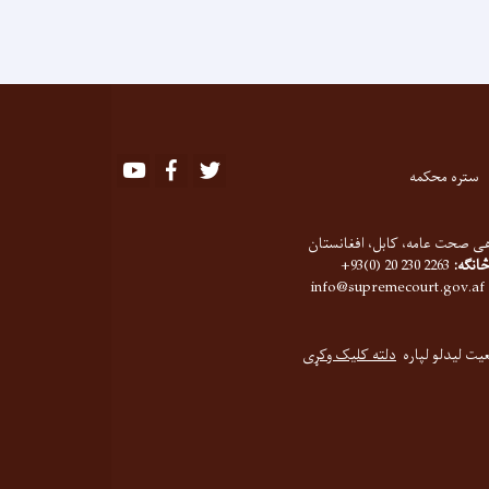
Youtube
Facebook
Twitter
ستره محکمه
ی صحت عامه، کابل، افغانستان
څانګه:
2263 230 20 (0)93+
info@supremecourt.gov.af
عیت لیدلو لپاره
دلته کلیک وکړی