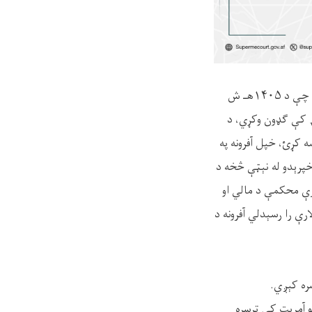
د افغانستان اسلامي امارت سترې محکمې تدارکات پر شرایطو برابرو ټولو داوطلبانو ته بلنه ورکوي، چې د ۱۴۰۵هـ ش
ارکاتو په داوطلبۍ کې ګډون وکړي، د
 کړئ، خپل آفرونه په
خپرېدو له نېټې څخه د
رمه د سترې محکمې د مالي او
رې را رسېدلي آفرونه د
محکمې په تدارکاتو آمریت کې ترسره