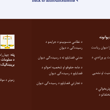
Back to announcements
انونه
د نظامي منسوبینو د جرایمو د
 دیوان ریاست
رسیده‌ګۍ د دیوان
پته:
چهارراه
ت پر وړاندې د
مدني قضایاوو ته د رسیده‌ګۍ دیوان
د معلومات 
بریښنالیک:
د عامه حقوقو او شخصیه احوالو د
نیت او نشه‌یی
قضایاوو د رسیده‌ګۍ دیوان
زمونږ د موق
د تجارتي قضایاوو د رسیده‌ګۍ دیوان
تریخوالي د
خلفاتو د