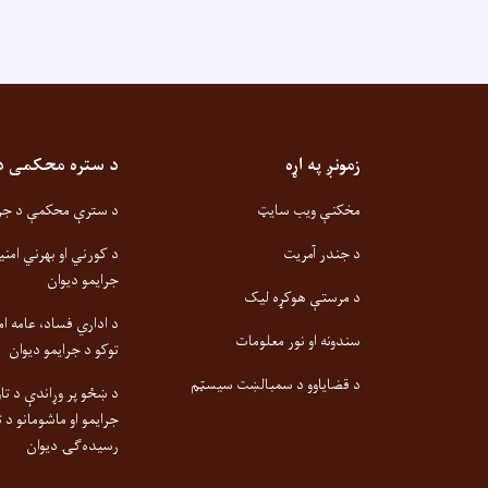
زمونږ په اړه
د ستره محکمی دیو
مخکنې ویب سایټ
د سترې محکمې د جزا
د جندر آمریت
د کورني او بهرني امنی
جرایمو دیوان
د مرستې هوکړه لیک
د اداري فساد، عامه ام
سندونه او نور معلومات
توکو د جرایمو دیوان
د قضایاوو د سمبالښت سیسټم
د ښځو پر وړاندې د تاو
جرایمو او ماشومانو د ت
رسیده‌ګۍ دیوان