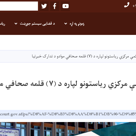
Twitter
Facebook
Youtube
Search
+9
زمونږ په اړه
د قضایی سیستم جوړښت
ریاس
اصلي
منځپانګه
دانګل
ستونو لپاره د (۷) قلمه صحافي موادو د تدارک خبرتیا
د سترې محکمې مرکزي ریاستونو لپاره د 
premecourt.gov.af/ps/%D8%AF-%D8%B3%D8%AA%D8%B1%DB%