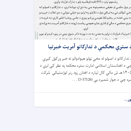
 سترې محکمې د تدارکاتو آمريت خبرتیا
 تدارکاتو د اصولو له مخې ټولو هېوادوالو ته خبر ورکول کېږي
ې د افغانستان اسلامي امارت ستره محکمه په نظر کې لري د
۱۴۰۵هـ ش مالي کال لپاره د افغان رود رنر لوژستیکي شرکت
ه چې د جواز شمېره یې (D-37126 . . .
ور...