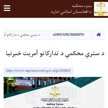
ستره محکمه
tion
د افغانستان اسلامي امارت
اصلي
منځپانګه
دانګل
HOME
ANNOUNCEMENTS
د سترې محکمې د تدارکاتو آمريت 
د سترې محکمې د تدارکاتو آمريت خبرتيا
https://www.supremecourt.gov.af/ps/IUJKH