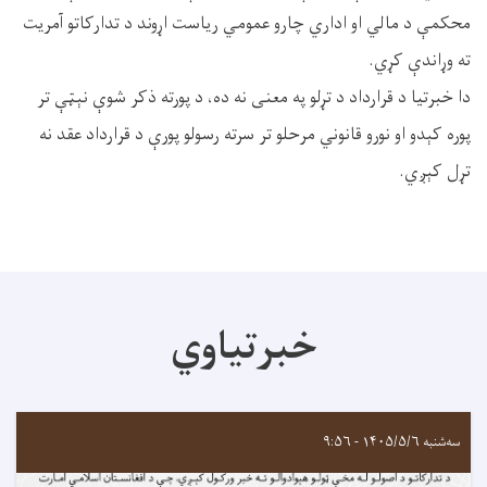
محکمې د مالي او اداري چارو عمومي ریاست اړوند د تدارکاتو آمریت
ته وړاندې کړي.
دا خبرتیا د قرارداد د تړلو په معنی نه ده، د پورته ذکر شوې نېټې تر
پوره کېدو او نورو قانوني مرحلو تر سرته رسولو پورې د قرارداد عقد نه
تړل کېږي.
خبرتیاوي
سه‌شنبه ۱۴۰۵/۵/۶ - ۹:۵۶