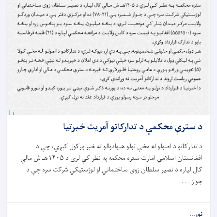
د سترې محکمې د تدارکاتو آمريت خبرتيا
د تدارکاتو د اصولو له مخې ټولو هېوادوالو ته خبر ورکول کېږي، چې د
افغانستان اسلامي امارت ستره محکمه په نظر کې لري د ۱۴۰۵هـ ش مالي
کال لپاره د نصیر سلطان زوی ساختماني او لوژستیکي شرکت سره چې د
جواز . . .
نور...