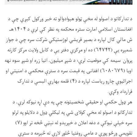
د تدارکاتو د اصولو له مخې ټولو هېوادوالو ته خبر ورکول کېږي چې د
افغانستان اسلامي امارت ستره محکمه په نظر کې لري د ۱۴۰۴هـ
ش مالي کال لپاره د بصیر قریشي لوژستیکي شرکت سره چې د جواز
شمېره یې (۶۴۷۴۲) ده او مرکزي دفتر یې د کابل ولایت مرکز کارته
پروان سیمه کې موقعیت لري؛ د شپږ میلیون، اتیا زره او شپږ سوه نهه
اویا (۶۰۸۰۶۷۹) افغانۍ په قېمت سره د سترې محکمې د امنیتي او
اجرائیوي چارو ریاست لپاره د (۴) قلمه بهاري البسې د تدارک
قرارداد وکړي.
هر ډول حکمي او حقیقي شخصیتونه چې په دې اړه نیوکه لري، د
تدارکاتو د اصولو له مخې کولای شي په لیکلي ډول د دلایلو په لرلو
سره خپلې نیوکې د دغه اعلان د خپرېدو له نېټې څخه تر اوو (۷)
تقویمي ورځو پورې د عامې روغتیا څلور لارې ته څېرمه د سترې