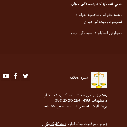
مدني قضایاوو ته د رسیده‌ګۍ دیوان
د عامه حقوقو او شخصیه احوالو د
قضایاوو د رسیده‌ګۍ دیوان
د تجارتي قضایاوو د رسیده‌ګۍ دیوان
Youtube
Facebook
Twitter
ستره محکمه
پته:
چهارراهی صحت عامه، کابل، افغانستان
د معلومات څانګه:
2263 230 20 (0)93+
بریښنالیک:
info@supremecourt.gov.af
زمونږ د موقعیت لیدلو لپاره
دلته کلیک وکړی