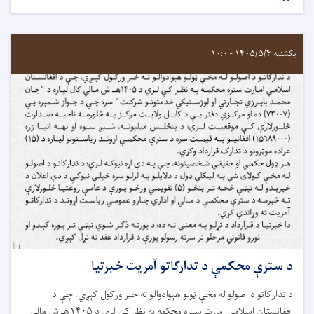
یکشنبه ۱۴۰۵/۵/۴ - ۱۰:۰
د سترې محکمې د تدارکاتو آمريت خبرتيا
د تدارکاتو د اصولو له مخې ټولو هېوادوالو ته خبر ورکول کېږي، چې د
افغانستان اسلامي امارت ستره محکمه په نظر کې لري د ۱۴۰۵هـ ش مالي