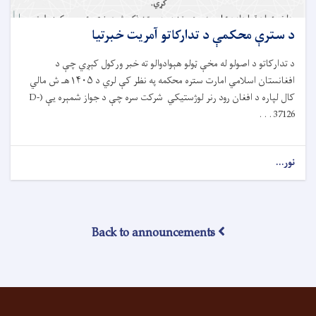
د سترې محکمې د تدارکاتو آمريت خبرتیا
د تدارکاتو د اصولو له مخې ټولو هېوادوالو ته خبر ورکول کېږي چې د
افغانستان اسلامي امارت ستره محکمه په نظر کې لري د ۱۴۰۵هـ ش مالي
کال لپاره د افغان رود رنر لوژستیکي شرکت سره چې د جواز شمېره یې (D-
37126 . . .
نور...
Back to announcements