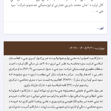
کال لپاره د "جان محمد بابرزي تجارتي او لوژستیکي خدمتونو شرکت" سره
چې د . . .
نور...
چهارشنبه ۱۴۰۵/۴/۳۱ - ۱۴:۲۷