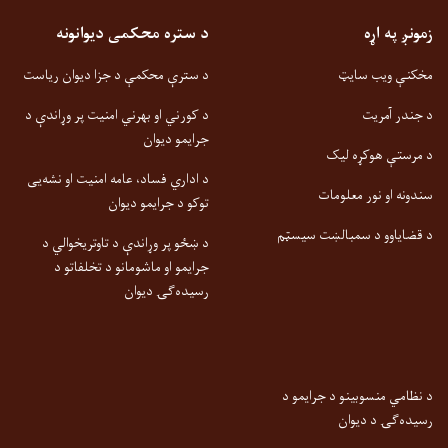
زمونږ په اړه
د ستره محکمی دیوانونه
مخکنې ویب سایټ
د سترې محکمې د جزا دیوان ریاست
د جندر آمریت
د کورني او بهرني امنیت پر وړاندې د
جرایمو دیوان
د مرستې هوکړه لیک
د اداري فساد، عامه امنیت او نشه‌یی
سندونه او نور معلومات
توکو د جرایمو دیوان
د قضایاوو د سمبالښت سیسټم
د ښځو پر وړاندې د تاوتریخوالي د
جرایمو او ماشومانو د تخلفاتو د
رسیده‌ګۍ دیوان
د نظامي منسوبینو د جرایمو د
رسیده‌ګۍ د دیوان