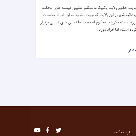
مریت حقوق ولایت پکتیکا به منظور تطبیق فیصله های محکمه
بتدائیه شهری این ولایت که جهت تطبیق به این ادراه مواصلت
رزیده ا
ند؛
مکرراً با محکوم له قضیه ها تماس های تلفنی برقرار
رده است، اما افراد مورد . . .
یشتر
Youtube
Facebook
Twitter
ستره محکمه