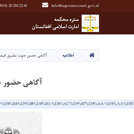
3(0) 20 230 22 63
info@supremecourt.gov.af
Main navigation
ستره محکمه
ستره محکمه
امارت اسلامی افغانستان
امارت اسلامی افغانستان
صفحه اصلی
اطلاعیه
آگاهی حضور جهت تطبیق فیصله 
آگاهی حضور جه
8C-%D8%AD%D8%B6%D9%88%D8%B1-%D8%AC%D9%87%D8%AA-%D8