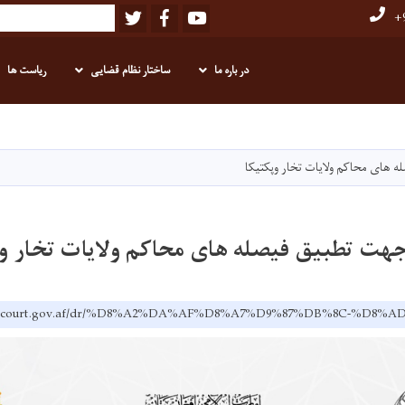
Twitter
Facebook
Youtube
Search
+9
در باره ما
ساختار نظام قضایی
ریاست ها
Skip
to
main
های محاکم ولایات تخار وپکتیکا
content
ت تطبیق فیصله های محاکم ولایات تخار وپ
premecourt.gov.af/dr/%D8%A2%DA%AF%D8%A7%D9%87%DB%