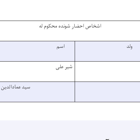
اشخاص احضار شونده محکوم له
ولد
اسم
شیر علی
سید عمادالدین