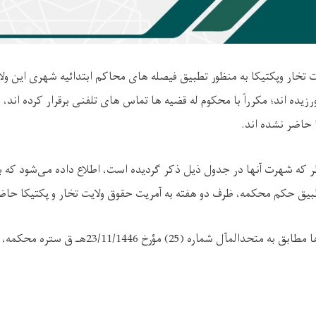
 تخار وپکتیکا به منظور تطبیق فیصله های محاکم ابتدائیه شهری این و
رزیده ا
ند؛
مکرراً با محکوم له قضیه ها تماس های تلفنی برقرار کرده اند، ام
ا حاضر نشده اند
.
ظر که شهرت آنها در جدول ذیل ذکر گردیده است
،
اطلاع داده می‌شود که بع
یق حکم محکمه، ظرف دو هفته به آمریت حقوق ولایت تخار و پکتیکا حاض
ماره (25) مؤرخ 23/11/1446هـ ق ستره محکمه، اجراآت خواهد نمود