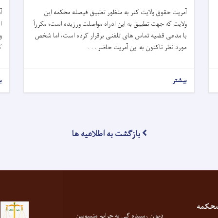
آمریت حقوق ولایت کنر به منظور تطبیق فیصله محکمه این
آ
ولایت که جهت تطبیق به این ادراه مواصلت ورزیده است
؛
مکرراً
ا
با مدعی قضیه تماس های تلفنی برقرار کرده است، اما شخص
و
مورد نظر تاکنون به این آمریت حاضر . . .
ک
بیشتر
ب
بازگشت به اطلاعیه ها
محکمه
دیوان رسیده گی به جرایم منسوبین