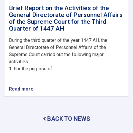
Brief Report on the Activities of the
General Directorate of Personnel Affairs
of the Supreme Court for the Third
Quarter of 1447 AH
During the third quarter of the year 1447 AH, the
General Directorate of Personnel Affairs of the
Supreme Court carried out the following major
activities:
1. For the purpose of. . .
Read more
about
Brief
Report
on
the
BACK TO NEWS
Activities
of
the