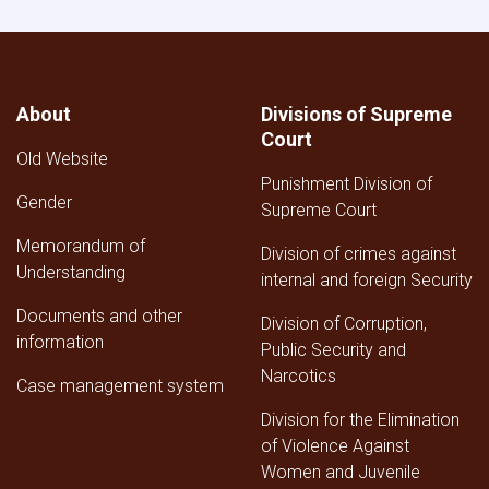
General
Directorate
of
Personnel
Affairs
About
Divisions of Supreme
of
Court
the
Old Website
Supreme
Punishment Division of
Court
Gender
for
Supreme Court
the
Memorandum of
Third
Division of crimes against
Understanding
Quarter
internal and foreign Security
of
Documents and other
1447
Division of Corruption,
AH
information
Public Security and
Narcotics
Case management system
Division for the Elimination
of Violence Against
Women and Juvenile