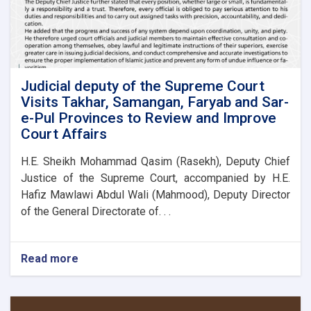
Judicial deputy of the Supreme Court
Visits Takhar, Samangan, Faryab and Sar-
e-Pul Provinces to Review and Improve
Court Affairs
H.E. Sheikh Mohammad Qasim (Rasekh), Deputy Chief
Justice of the Supreme Court, accompanied by H.E.
Hafiz Mawlawi Abdul Wali (Mahmood), Deputy Director
of the General Directorate of. . .
Read more
about
Judicial
deputy
of