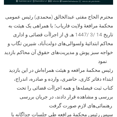
محترم الحاج مفتی عبدالخالق (محمدی) رئيس عمومی
محكمۀ مرافعۀ ولايت فارياب؛ با همراهی يک هیئت به
تاریخ 14 /3 /1447 هـ ق از اجراآت قضائی و اداری
محاکم ابتدائیۀ ولسوالی‌های دولت‌آباد، شیرین تگاب و
خواجه سبز پوش و مدیریت‌های حقوق‌ آن محاکم بازديد
نمود.
رئیس محکمۀ مرافعه و هیئت همراه‌اش در این بازدید
ابتداء دفاتر کاری، حاضری، وارده و صادره، اندراج،
کتاب ثبت فیصله‌ها و همه اجراآت قضائی را تحت
بررسی و مشاهده قرار دادند، در جریان بررسی
رهنمائی‌های لازم صورت گرفت.
سپس رئيس محکمۀ مرافعه طی جلسات جداگانه با