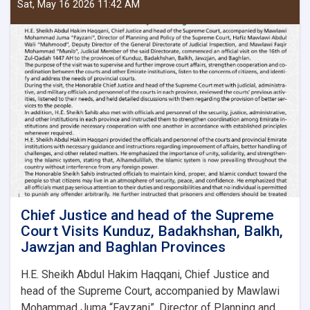
the
Sat, May 16 2026 11:42 AM
Supreme
Court
Visits
Takhar,
Samangan,
Faryab
and
Sar-
e-
Pul
Provinces
to
Review
and
Improve
Chief Justice and head of the Supreme
Court
Court Visits Kunduz, Badakhshan, Balkh,
Affairs
Jawzjan and Baghlan Provinces
H.E. Sheikh Abdul Hakim Haqqani, Chief Justice and
head of the Supreme Court, accompanied by Mawlawi
Mohammad Juma “Fayzani”, Director of Planning and