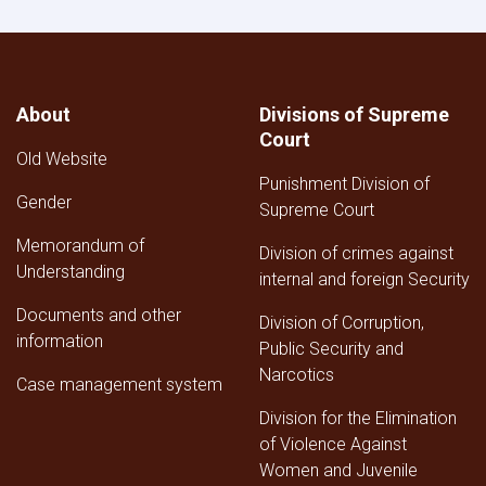
aerial
and
ground
brutal
attacks
About
Divisions of Supreme
and
Court
atrocities
Old Website
of
Punishment Division of
Zionist
Gender
Israel
Supreme Court
on
Memorandum of
Palestine.
Division of crimes against
Understanding
internal and foreign Security
Documents and other
Division of Corruption,
information
Public Security and
Narcotics
Case management system
Division for the Elimination
of Violence Against
Women and Juvenile