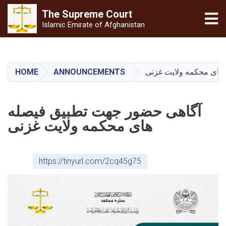
The Supreme
Court
Tog
Islamic Emirate of Afghanistan
Skip
to
main
HOME
ANNOUNCEMENTS
های محکمه ولایت غزنی
content
آگاهی حضور جهت تطبیق فیصله
های محکمه ولایت غزنی
https://tinyurl.com/2cq45g75