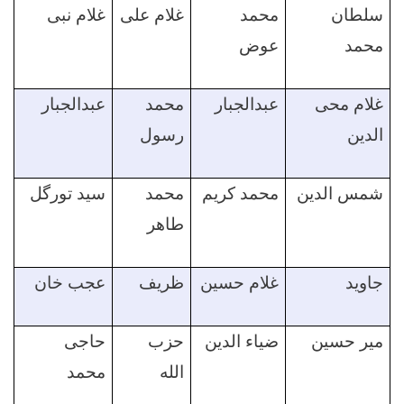
سلطان
محمد
غلام علی
غلام نبی
محمد
عوض
غلام محی
عبدالجبار
محمد
عبدالجبار
الدین
رسول
شمس الدین
محمد کریم
محمد
سید تورگل
طاهر
جاوید
غلام حسین
ظریف
عجب خان
میر حسین
ضیاء الدین
حزب
حاجی
الله
محمد