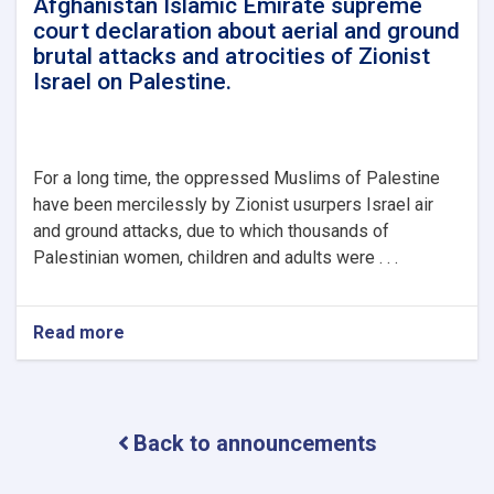
Afghanistan Islamic Emirate supreme
court declaration about aerial and ground
brutal attacks and atrocities of Zionist
Israel on Palestine.
For a long time, the oppressed Muslims of Palestine
have been mercilessly by Zionist usurpers Israel air
and ground attacks, due to which thousands of
Palestinian women, children and adults were . . .
Read more
about
Afghanistan
Islamic
Emirate
supreme
Back to announcements
court
declaration
about