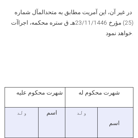
در غیر آن، این آمریت مطابق به متحدالمآل شماره
(25) مؤرخ 23/11/1446هـ ق ستره محکمه، اجراآت
خواهد نمود
.
شهرت محکوم له
شهرت محکوم علیه
ولد
اسم
ولد
اسم