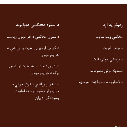
زمونږ په اړه
د ستره محکمی دیوانونه
مخکنې ویب سایټ
د سترې محکمې د جزا دیوان ریاست
د جندر آمریت
د کورني او بهرني امنیت پر وړاندې د
جرایمو دیوان
د مرستې هوکړه لیک
د اداري فساد، عامه امنیت او نشه‌یی
سندونه او نور معلومات
توکو د جرایمو دیوان
د قضایاوو د سمبالښت سیسټم
د ښځو پر وړاندې د تاوتریخوالي د
جرایمو او ماشومانو د تخلفاتو د
رسیده‌ګۍ دیوان