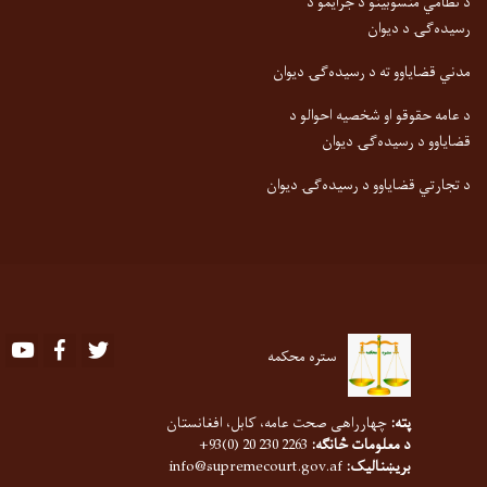
د نظامي منسوبینو د جرایمو د
رسیده‌ګۍ د دیوان
مدني قضایاوو ته د رسیده‌ګۍ دیوان
د عامه حقوقو او شخصیه احوالو د
قضایاوو د رسیده‌ګۍ دیوان
د تجارتي قضایاوو د رسیده‌ګۍ دیوان
Youtube
Facebook
Twitter
ستره محکمه
پته:
چهارراهی صحت عامه، کابل، افغانستان
د معلومات څانګه:
2263 230 20 (0)93+
بریښنالیک:
info@supremecourt.gov.af