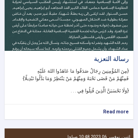
رسالة التعزیة
{مِنَ المُؤْمِنِينَ رِجَالٌ صَدَقُوا مَا عَاهَدُوا اللهَ عَلَيْهِ
فَمِنْهُمْ مَنْ قَضَى نَحْبَهُ وَمِنْهُمْ مَنْ يَنْتَظِرُ وَمَا بَدَّلُوا تَبْدِيلًا}
{وَلَا تَحْسَبَنَّ الَّذِينَ قُتِلُوا فِي . . .
about
Read more
رسالة
التعزیة
اثنين, نوفمبر 06 2023 10:48 صباحا