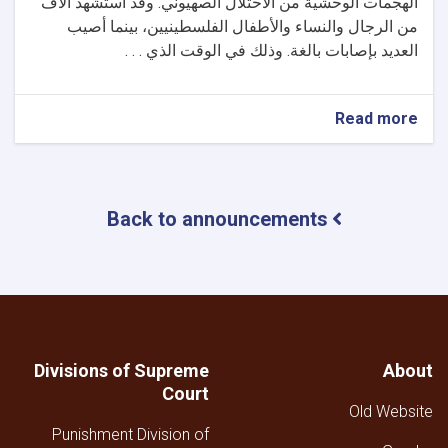
الهجمات الوحشية من الاحتلال الصهيوني. وقد استشهد آلاف
من الرجال والنساء والأطفال الفلسطينيين، بينما أصيب
العديد بإصابات بالغة. وذلك في الوقت الذي . . .
about
Read more
بيان
المحكمة
العليا
في
Back to announcements
الإمارة
الإسلامية
بشأن
الهجمات
الوحشية
الجوية
والبرية
والفظائع
Divisions of Supreme
About
التي
Court
ترتكبها
Old Website
الاحتلال
Punishment Division of
الصهيوني