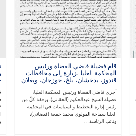
قام فضیلة قاضي القضاة ورئيس
ت
المحكمة العليا بزيارة إلى محافظات
و
قندوز، بدخشان، بلخ، جوزجان، وبغلان
خ
أجرى قاضي القضاة ورئيس المحكمة العليا،
ق
فضيلة الشيخ عبدالحكيم (الحقاني)، برفقة كلّ من
ف
رئيس إدارة التخطيط والسياسات في المحكمة
1447
العليا سماحة المولوي محمد جمعة (فیضاني)،
ونائب الرئاسة. . .
و