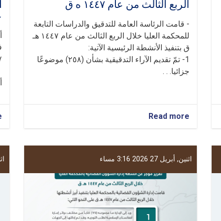
الربع الثالث من عام ١٤٤٧ ه ق
ا
عا
- قامت الرئاسة العامة للتدقيق والدراسات التابعة
أ
للمحكمة العليا خلال الربع الثالث من عام ١٤٤٧ هـ
ف
ق بتنفيذ الأنشطة الرئيسية الآتية:
١٤٤٧
1- تمّ تقديم الآراء التدقيقية بشأن (٢٥٨) موضوعًا
جزائيا. . .
أ
e
about
Read more
تقرير
موجز
للرئاسة
العامة
اثنين, أبريل 27 2026 3:16 مساء
اثنين
للتدقيق
والدراسات
في
المحكمة
العليا
خلال