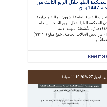
لمحكمة العليا خلال الربع الثالث من
م 1447هـ ق
نجزت الرئاسة العامة للشؤون المالية والإدارية
ي المحكمة العليا، خلال الربع الثالث من عام
هـ ق، الأنشطةَ المهمة الآتية:
1- في بعض الحالات الخاصة، جُمِعَ مبلغ (٩٦٢٣٢)
فغانيًّا من. . .
about
Read mor
تقرير
موجز
عن
أنشطة
, أبريل 27 2026 11:10 صباحا
الرئاسة
العامة
للشؤون
المالية
والإدارية
في