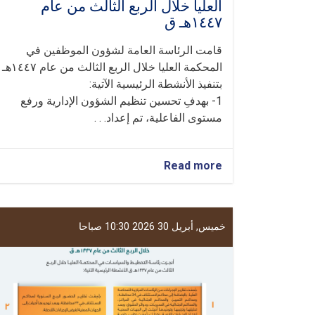
العليا خلال الربع الثالث من عام
١٤٤٧هـ ق
قامت الرئاسة العامة لشؤون الموظفين في
المحكمة العليا خلال الربع الثالث من عام ١٤٤٧هـ
بتنفيذ الأنشطة الرئيسية الآتية:
1- بهدفِ تحسين تنظيم الشؤون الإدارية ورفع
مستوى الفاعلية، تم إعداد. . .
about
Read more
تقریر
موجز
عن
أنشطة
خميس, أبريل 30 2026 10:30 صباحا
الرئاسة
العامة
لشؤون
الموظفين
في
المحكمة