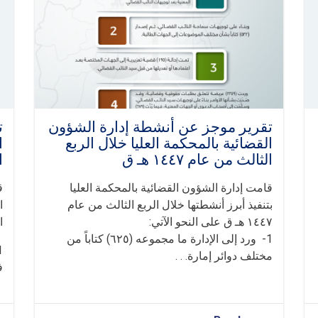
الربع
الثالث
من
عام
١٤٤٧
ه
ق
تقرير موجز عن أنشطة إدارة الشؤون
ت
القضائية بالمحكمة العليا خلال الربع
ا
الثالث من عام ١٤٤٧ هـ ق
ا
قامت إدارة الشؤون القضائية بالمحكمة العليا
ق
بتنفيذ أبرز أنشطتها خلال الربع الثالث من عام
١٤٤٧ هـ ق على النحو الآتي:
ا
1- ورد إلى الإدارة ما مجموعه (٦٢٥) كتاباً من
مختلف دوائر إمارة. . .
ف