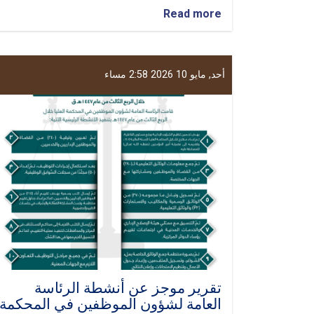
about
Read more
نائب
الشؤون
القضائية
بالمحكمة
أحد, مايو 10 2026 2:58 مساء
العليا
يزور
محافظات
تخار
وسمنغان
وفارياب
وسربل
بهدف
متابعة
سير
العمل
في
المحاكم
وتحسين
أدائها
تقریر موجز عن أنشطة الرئاسة
العامة لشؤون الموظفين في المحكمة