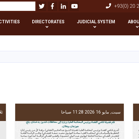
Twitter
Facebook
LinkedIn
Youtube
بحث
+93(0) 20 
CTIVITIES
DIRECTORATES
JUDICIAL SYSTEM
ABOU
تجاوز
إلى
المحتوى
الرئيسي
سبت, مايو 16 2026 11:28 صباحا
ثلاثا