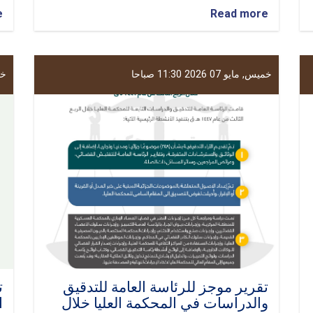
e
about
Read more
قام
فضیلة
قاضي
القضاة
خميس, مايو 07 2026 11:30 صباحا
خميس
ورئيس
المحكمة
العليا
بزيارة
إلى
محافظات
قندوز،
بدخشان،
بلخ،
جوزجان،
وبغلان
تقرير موجز للرئاسة العامة للتدقيق
ت
والدراسات في المحكمة العليا خلال
ا