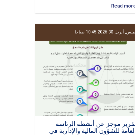
about
Read mor
تقرير
موجز
عن
رئاسة
, أبريل 30 2026 10:45 صباحا
العلاقات
العامة
والخارجية
والإعلام
في
المحكمة
العليا
خلال
الربع
الثالث
من
عام
1447هـ
ق
قرير موجز عن أنشطة الرئاسة
لعامة للشؤون المالية والإدارية في