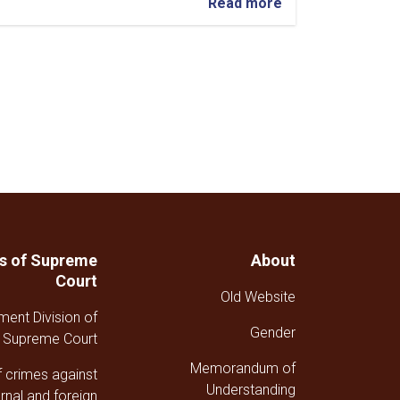
about
Read more
تقرير
Pagination
موجز
عن
أنشطة
رئاسة
التخطيط
والسياسات
في
المحكمة
العليا
خلال
الربع
الثالث
من
ns of Supreme
About
عام
Court
1447هـ
Old Website
ق
ment Division of
Gender
Supreme Court
Memorandum of
f crimes against
Understanding
ernal and foreign