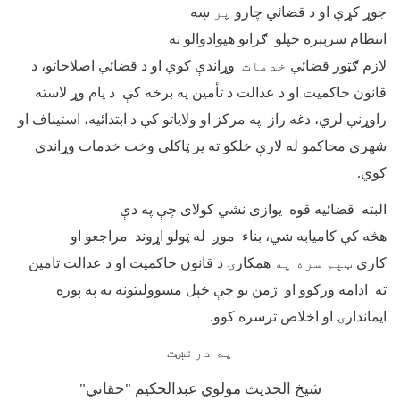
جوړ کړي
او د
قضائي
چارو
پر
ښه
انتظام
سربېره
خپلو
ګرانو
هیوادوالو ته
لازم
ګټور
قضائي
خدمات
وړاند
ې
کوي
او
د قضا
ئي
اصلاحاتو
، د
قانون حاکمیت او د عدالت د تأمین په برخه کې د پام وړ لاسته
راوړنې لري، دغه راز
په مرکز او ولایاتو
کې
د ابتدائیه،
استیناف
او
شهري محاکمو
له لارې خلکو ته پر ټاکلي وخت خدمات وړاندي
کوي.
البته قضا
ئیه
قوه
یوا
زې نشي
کولای
چې
په دې
هڅه
کې
کامیابه
شي
، بناء
موږ
له
ټولو
اړوند
مراجعو او
کار
ي
ټېم
سره په
همکارۍ د
قانون حاکمیت او د عدالت تامین
ته ادامه ورکوو
او ژمن یو چې خپل مسوولیتونه به په پوره
ایماندارۍ او اخلاص ترسره کوو.
په درنښت
شیخ الحدیث مولوي عبدالحکیم "حقاني"