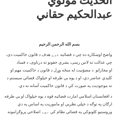
الحدیث مولوي
عبدالحکیم حقاني
بسم الله الرحمن الرحیم
واضح اوښکاره ده
چې
د
قضا
ئیه
قوې
هدف د
قانون حاکمیت
دی،
چې
عدالت ته لاس رسی، بشر
ي
حقو
نو
ته
درناوی،
د
فساد
او
مجازاتو
د
مصؤنیت له منځه وړل
د قانون د حاکمیت مهم او
کلیدي
عناصر
دي، او
د
یوه بې طرفه
او خپلواک
قضا
ئي
سیستم د
نه موجودیت په صورت
کې
د
قانون حاکمیت آسانه نه د
ي
.
د
ا
فغانستان اسلامي امارت قضا
ئیه قوه د یوه خپلواک او بې طرفه
ارګان په توګه
د
خپلې
نظر
یې
او
ماموریت
په اساس په دې
و
روستیو
کلونو
کې
په
قضا
ئي
نظام
کې
مهم
اصلاحي
پروګرامونه