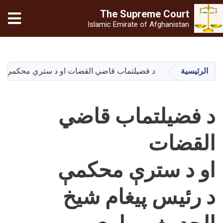
The Supreme
Court
Islamic Emirate of Afghanistan
تجاوز
إلى
المحتوى
الرئيسية
د فضیلتماب قاضي القضات او د سترې محکمې د ر
الرئيسي
د فضیلتماب قاضي
القضات
او د سترې محکمې
د رئیس پیغام شیخ